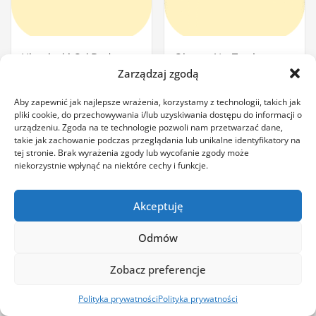
Niemiecki Od Podstaw
Obrazy AI – Twoja
– dostęp na 12 miesięcy
Kreatywna Supermoc
Zarządzaj zgodą
199,00
zł
49,00
zł
z VAT
z VAT
Aby zapewnić jak najlepsze wrażenia, korzystamy z technologii, takich jak
pliki cookie, do przechowywania i/lub uzyskiwania dostępu do informacji o
Dodaj do koszyka
Add to cart
urządzeniu. Zgoda na te technologie pozwoli nam przetwarzać dane,
takie jak zachowanie podczas przeglądania lub unikalne identyfikatory na
tej stronie. Brak wyrażenia zgody lub wycofanie zgody może
niekorzystnie wpłynąć na niektóre cechy i funkcje.
Akceptuję
Copyright © 2026 Exodia sp. z o.o. |
Regulamin
|
Polityka
Odmów
zwrotów
Polityka prywatności
Zobacz preferencje
Polityka prywatności
Polityka prywatności