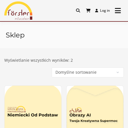
Skip
to
Log in
content
Platforma Förster
Education
Sklep
Wyświetlanie wszystkich wyników: 2