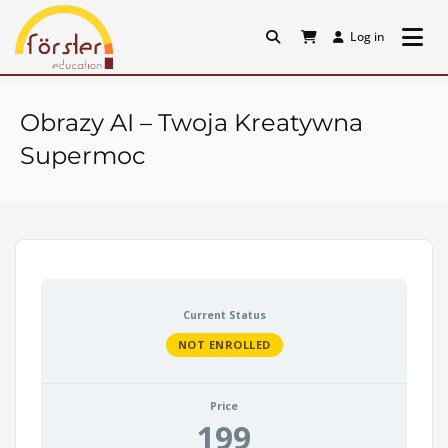
Skip
to
Log in
content
Platforma Förster
Education
Obrazy AI – Twoja Kreatywna
Supermoc
Current Status
NOT ENROLLED
Price
199